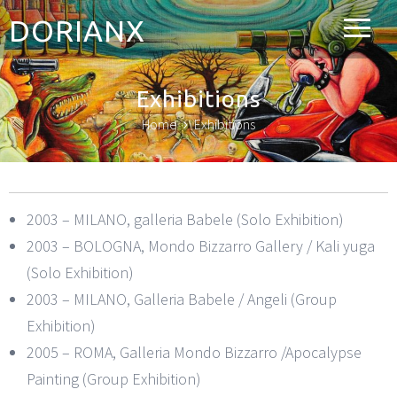
DORIANX
Exhibitions
Home
Exhibitions
2003 – MILANO, galleria Babele (Solo Exhibition)
2003 – BOLOGNA, Mondo Bizzarro Gallery / Kali yuga
(Solo Exhibition)
2003 – MILANO, Galleria Babele / Angeli (Group
Exhibition)
2005 – ROMA, Galleria Mondo Bizzarro /Apocalypse
Painting (Group Exhibition)